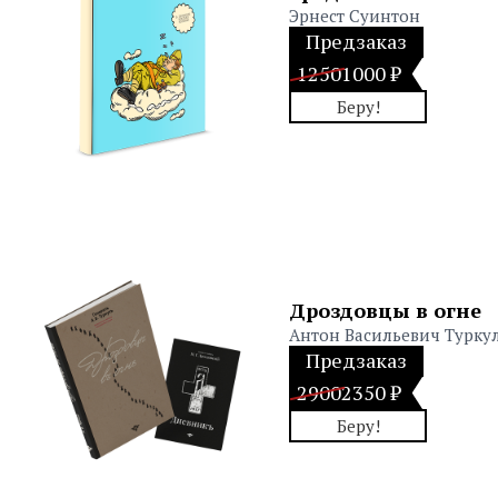
Эрнест Суинтон
Предзаказ
1250
1000 ₽
Беру!
Дроздовцы в огне
Антон Васильевич Турку
Предзаказ
2900
2350 ₽
Беру!