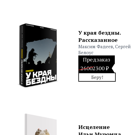
У края бездны.
Рассказанное
Максим Фадеев, Сергей
Белоус
Предзаказ
2600
2300 ₽
Беру!
Исцеление
Ильи Муромца