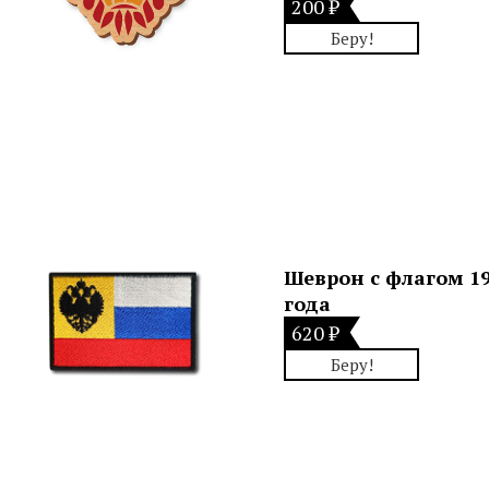
200 ₽
Беру!
Шеврон с флагом 1
года
620 ₽
Беру!