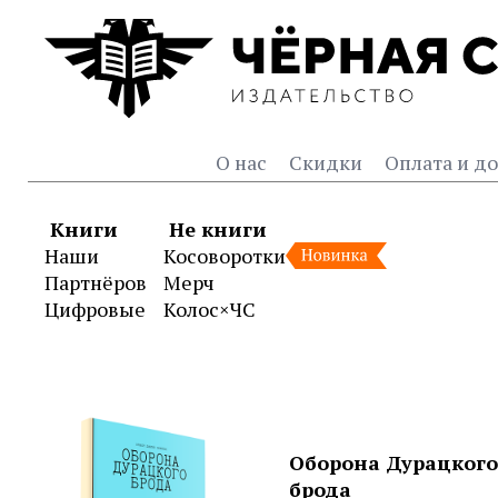
О нас
Скидки
Оплата и до
Книги
Не книги
Наши
Косоворотки
Партнёров
Мерч
Цифровые
Колос×ЧС
Издательство и книжный
Оборона Дурацкого
брода