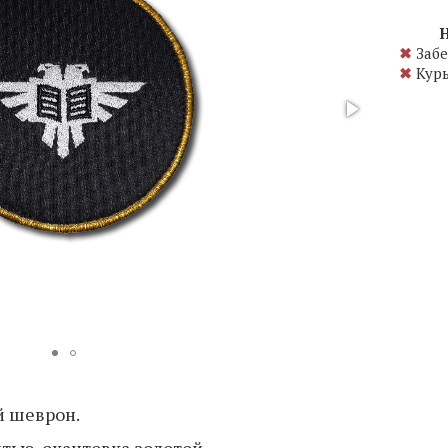
Н
✖
Забе
✖
Курь
 шеврон.