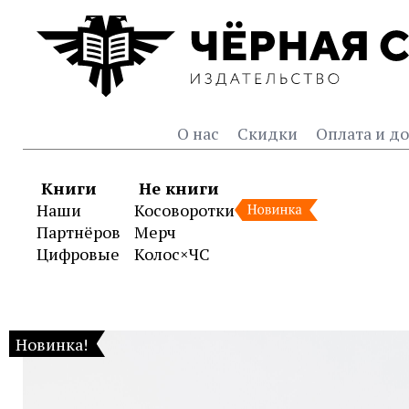
О нас
Скидки
Оплата и до
Книги
Не книги
Наши
Косоворотки
Партнёров
Мерч
Цифровые
Колос×ЧС
Книги серии «Моя оборон
Новинка!