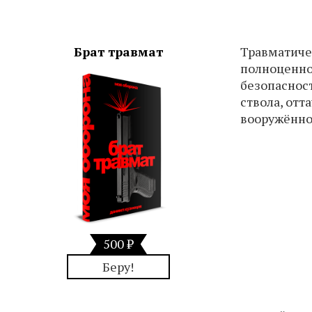
Брат травмат
Травматичес
полноценно
безопаснос
ствола, отт
вооружённо
500 ₽
Беру!