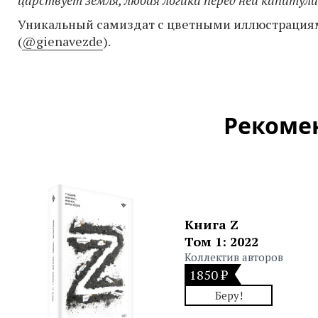
царствует земля, любая логика перед ней капитул
Уникальный самиздат с цветными иллюстрация
(
@gienavezde
).
Рекоме
Книга Z
Том 1: 2022
Коллектив авторов
1850 ₽
Беру!