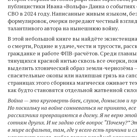
публицистики Ивана «Вольфа» Даина о событиях
СВО в 2024 году. Написанные живым языком, без
формулировок, очерки передают честный взгляд
талантливого автора на нынешнюю войну.
В этой небольшой книге вы найдёте экзистенц
о смерти, Родине и удаче, чести и трусости, расс
гражданке и работе ФПВ-расчётов. Среди главны
тянущихся красной нитью сквозь все очерки, по
выделить хтонический образ земли-чернозёма —
спасительные окопы или налипшая грязь на сапо
страницах этого сборника магически оживает те
как будто становятся отдельной жатвенной силой
Война — это круговерть баек, слухов, домыслов и 
Но поскольку на войне сомневаться не принято, все
рассказчика превращаются в догму. Я не верю этой
сотням других. И не задаю себе вопрос “Почему?” 
в мире асфальта, там, где у всего есть причина и с