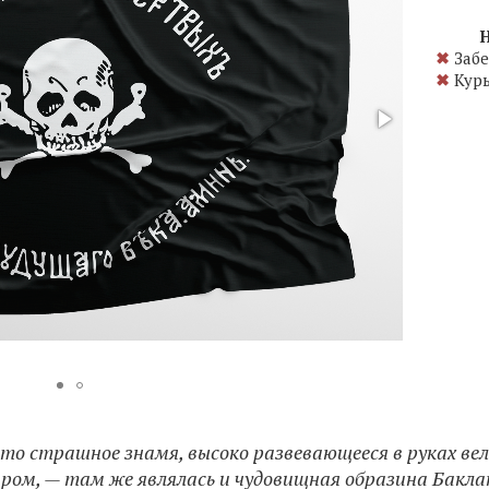
Н
✖
Забе
✖
Курь
 это страшное знамя, высоко развевающееся в руках ве
ром, — там же являлась и чудовищная образина Баклан