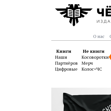
О нас
Книги
Не книги
Наши
Косоворотки
Партнёров
Мерч
Цифровые
Колос×ЧС