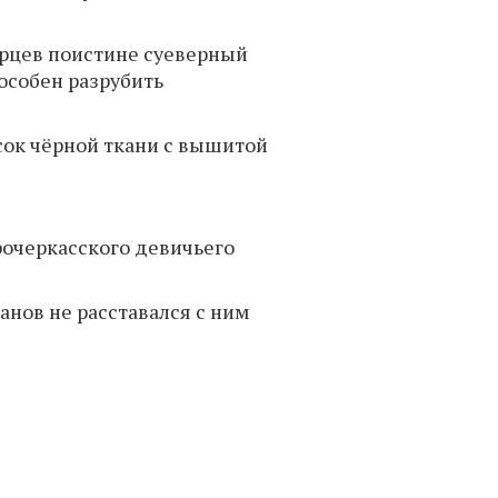
орцев поистине суеверный
особен разрубить
усок чёрной ткани с вышитой
рочеркасского девичьего
анов не расставался с ним