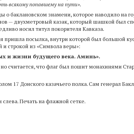
рть всякому попавшему на пути».
ы о баклановском знамени, которое наводило на г
анов — двухметровый казак, который шашкой был сп
едливо носил титул покорителя Кавказа.
имя пришла посылка, внутри которой был большой к
 и строкой из «Символа веры»:
ых и жизни будущего века. Аминь».
, но считается, что флаг был пошит монахинями Ста
лом 17 Донского казачьего полка. Сам генерал Бакл
 слева. Печать на флажной сетке.