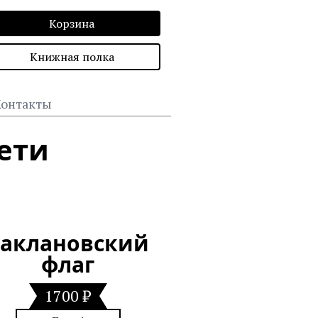
Корзина
Книжная полка
онтакты
ети
Баклановский
флаг
1700 ₽