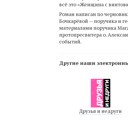
всё это «Женщина с винтовк
Роман написан по чернови
Бочкарёвой — поручика и ге
материалами поручика Магд
протопресвитера о. Алекса
событий.
Другие наши электронны
Друзья и недруги