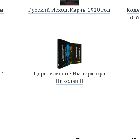
ны
Русский Исход. Керчь. 1920 год
Коде
(С
17
Царствование Императора
Николая II