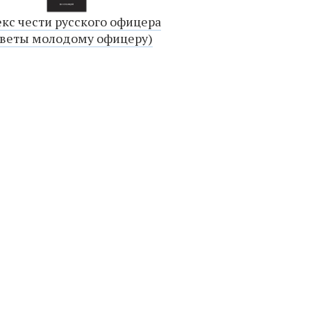
кс чести русского офицера
оветы молодому офицеру)