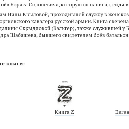
ой» Бориса Солоневича, которую он написал, сидя 
кам Нины Крыловой, проходившей службу в женско
оргиевского кавалера русской армии. Книга сверен
алины Скрыдловой (Вальтер), также служившей у Б
ндра Шабашева, бывшего свидетелем боёв батальон
е книги:
Книга Z
Евген