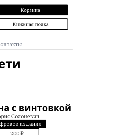
Корзина
Книжная полка
онтакты
ети
а с винтовкой
орис Солоневич
фровое издание
200 ₽