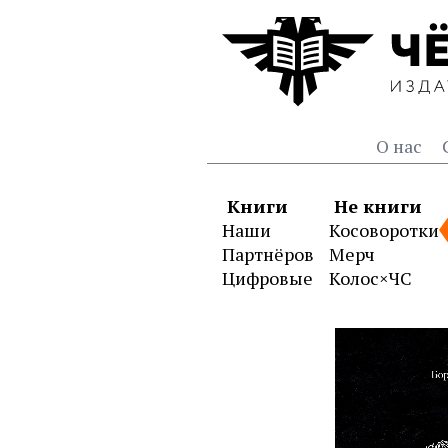
О нас
Книги
Не книги
Наши
Косоворотки
Партнёров
Мерч
Цифровые
Колос×ЧС