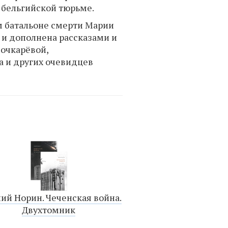
в бельгийской тюрьме.
м батальоне смерти Марии
а и дополнена рассказами и
очкарёвой,
а и других очевидцев
ий Норин. Чеченская война.
Двухтомник