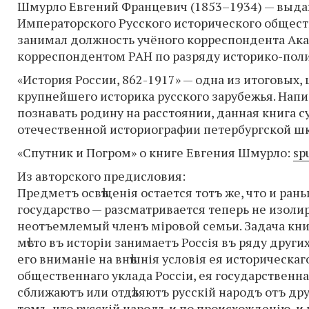
Шмурло Евгений Францевич (1853–1934) — выда
Императорского Русского исторического обществ
занимал должность учёного корреспондента Акад
корреспондентом РАН по разряду историко-поли
«История России, 862-1917» — одна из итоговых,
крупнейшего историка русского зарубежья. Нап
познавать родину на расстоянии, данная книга 
отечественной историографии петербургской ш
«Спутник и Погром» о книге Евгения Шмурло:
sp
Из авторского предисловия:
Предметъ освѣщенія остается тотъ же, что и раньше
государство — разсматривается теперь не изолир
неотъемлемый членъ міровой семьи. Задача кни
мѣсто въ исторіи занимаетъ Россія въ ряду друг
его вниманіе на внѣшнія условія ея историческаго
общественнаго уклада Россіи, ея государственна
сближаютъ или отдѣляютъ русскій народъ отъ дру
томъ, что русскій народъ и по происхожденію, и 