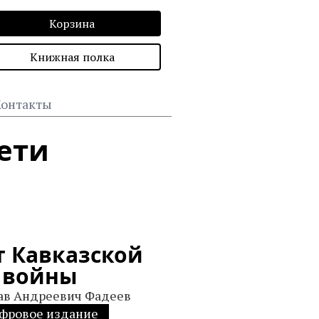
Корзина
Книжная полка
онтакты
ети
т Кавказской
войны
ав Андреевич Фадеев
фровое издание