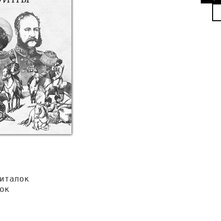
италок
ок