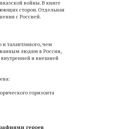
вказской войны. В книге
оюющих сторон. Отдельная
шения с Россией.
о и талантливого, чем
ованным людям в России,
о внутренней и внешней
ева:
торического горизонта
графиями героев