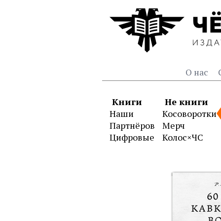
О нас
Книги
Не книги
Наши
Косоворотки
Партнёров
Мерч
Цифровые
Колос×ЧС