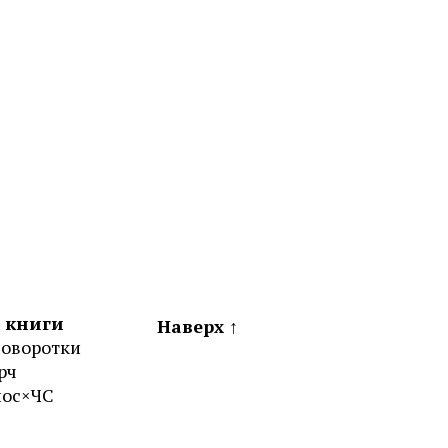
 книги
Наверх ↑
соворотки
рч
лос×ЧС