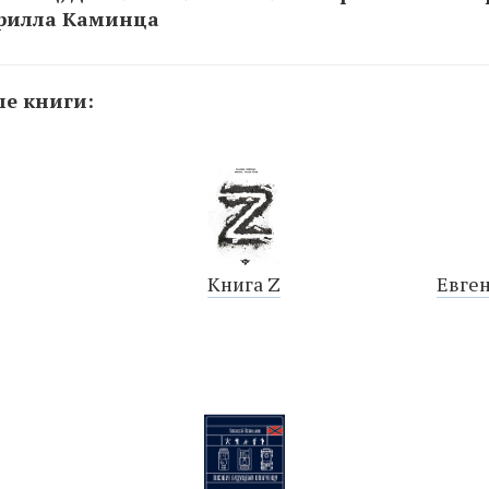
ирилла Каминца
е книги:
Книга Z
Евген