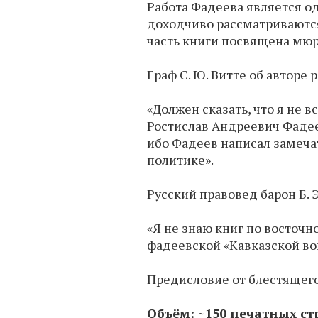
Работа Фадеева является о
доходчиво рассматриваются
часть книги посвящена мюр
Граф С. Ю. Витте об авторе
«Должен сказать, что я не 
Ростислав Андреевич Фадее
ибо Фадеев написал замеча
политике».
Русский правовед барон Б. 
«Я не знаю книг по восточн
фадеевской «Кавказской вой
Предисловие от блестящего 
Объём: ~150 печатных с