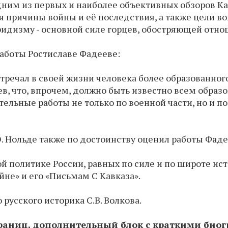
дним из первых и наиболее объективных обзоров Ка
 причины войны и её последствия, а также цели в
идизму - основной силе горцев, обостряющей отно
 работы Ростиславе Фадееве:
встречал в своей жизни человека более образованног
в, что, впрочем, должно быть известно всем образ
тельные работы не только по военной части, но и п
Э. Нольде также по достоинству оценил работы Фаде
ой политике России, равных по силе и по широте ис
не» и его «Письмам С Кавказа».
русского историка С.В. Волкова.
траниц, дополнительный блок с краткими био