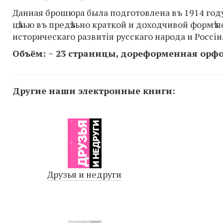
Данная брошюра была подготовлена въ 1914 году
цѣлью въ предѣльно краткой и доходчивой формѣ 
историческаго развитiя русскаго народа и Россiи
Объём: ~ 23 страницы, дореформенная орф
Другие наши электронные книги:
Друзья и недруги