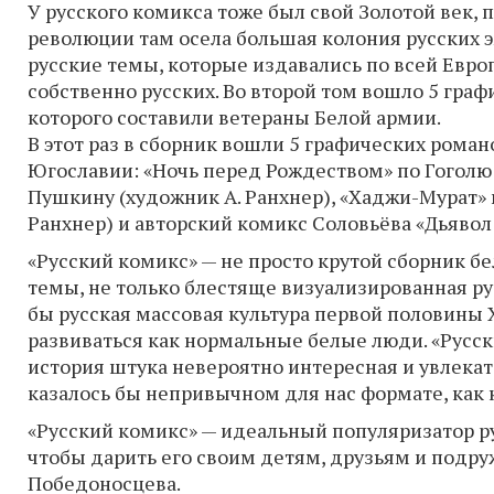
У русского комикса тоже был свой Золотой век, п
революции там осела большая колония русских 
русские темы, которые издавались по всей Евро
собственно русских. Во второй том вошло 5 граф
которого составили ветераны Белой армии.
В этот раз в сборник вошли 5 графических рома
Югославии: «Ночь перед Рождеством» по Гоголю 
Пушкину (художник А. Ранхнер), «Хаджи-Мурат» п
Ранхнер) и авторский комикс Соловьёва «Дьявол 
«Русский комикс» — не просто крутой сборник 
темы, не только блестяще визуализированная рус
бы русская массовая культура первой половины 
развиваться как нормальные белые люди. «Русск
история штука невероятно интересная и увлека
казалось бы непривычном для нас формате, как 
«Русский комикс» — идеальный популяризатор ру
чтобы дарить его своим детям, друзьям и подр
Победоносцева.