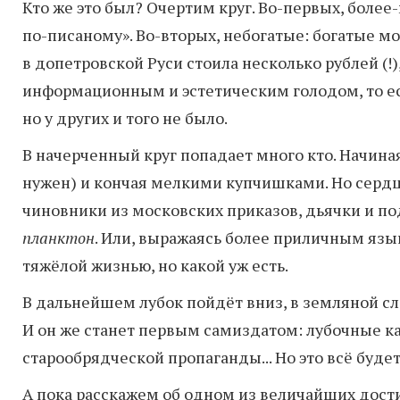
Кто же это был? Очертим круг. Во-первых, более
по-писаному». Во-вторых, небогатые: богатые м
в допетровской Руси стоила несколько рублей (!
информационным и эстетическим голодом, то ест
но у других и того не было.
В начерченный круг попадает много кто. Начиная
нужен) и кончая мелкими купчишками. Но сердц
чиновники из московских приказов, дьячки и по
планктон
. Или, выражаясь более приличным яз
тяжёлой жизнью, но какой уж есть.
В дальнейшем лубок пойдёт вниз, в земляной сл
И он же станет первым самиздатом: лубочные к
старообрядческой пропаганды... Но это всё будет
А пока расскажем об одном из величайших дос