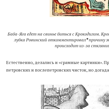
Баба-Яга едет на свинье биться с Крокодилом. Кр
лубка Ровинский откомментировал
*
причину эт
происходит из-за сткляни
Естественно, делались и «срамные картинки». П
петровских и послепетровских чисток, но догад