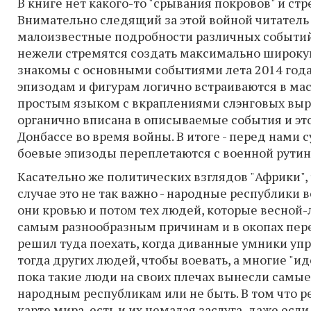
В книге нет какого-то "срывания покровов" и стр
Внимательно следящий за этой войной читатель 
малоизвестные подробности различных событий 
нежели стремятся создать максимально широкую
знакомы с основными событиями лета 2014 года
эпизодам и фигурам логично встраиваются в ма
простым языком с вкраплениями слэнговых выр
органично вписана в описываемые события и это
Донбассе во время войны. В итоге - перед нами с
боевые эпизоды переплетаются с военной рути
Касательно же политических взглядов "Африки", 
случае это не так важно - народные республики во
они кровью и потом тех людей, которые весной-
самым разнообразным причинам и в окопах пер
решил туда поехать, когда диванные умники упр
тогда других людей, чтобы воевать, а многие "
пока такие люди на своих плечах вынесли самые
народным республикам или не быть. В том что р
карте мира, есть и их немалая заслуга, даже ес